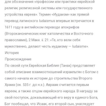
для обозначения «профессии или практики еврейской
религии; религиозной системы или государственного
устройства евреев». Термин «Иудаизм» как прямой
перевод латинского Iudaismus впервые встречается в
1611 году в английском переводе апокрифов
(Второканонических книг католичества и Восточного
православия), 2 Макк. ii. 21: «Те, кто вели себя
мужественно, делают честь иудаизму — Iudaisme».
История
Происхождение
По своей сути Еврейская Библия (Танах) представляет
собой описание взаимоотношений израильтян с Богом с
самого начала их истории до строительства Второго
Храма (ок. 535 г. до н.э.). Авраам считается первым
евреем, а также отцом еврейского народа. В награду за
свой поступок, доказывающий его веру в единого Бога,
Бог пообещал, что Исаак, его второй сын, унаследует