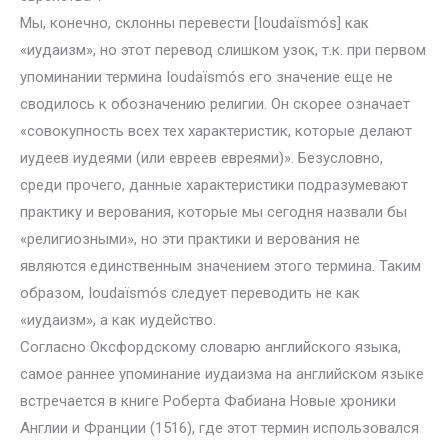
Мы, конечно, склонны перевести [Ioudaïsmós] как
«иудаизм», но этот перевод слишком узок, т.к. при первом
упоминании термина Ioudaïsmós его значение еще не
сводилось к обозначению религии. Он скорее означает
«совокупность всех тех характеристик, которые делают
иудеев иудеями (или евреев евреями)». Безусловно,
среди прочего, данные характеристики подразумевают
практику и верования, которые мы сегодня назвали бы
«религиозными», но эти практики и верования не
являются единственным значением этого термина. Таким
образом, Ioudaïsmós следует переводить не как
«иудаизм», а как иудейство.
Согласно Оксфордскому словарю английского языка,
самое раннее упоминание иудаизма на английском языке
встречается в книге Роберта Фабиана Новые хроники
Англии и Франции (1516), где этот термин использовался