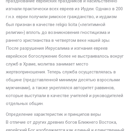
празднование еврейских праздников и насильственно
изгнали практически всех евреев из Иудеи. Однако в 200
г.н.э. евреи получили римское гражданство, и иудаизм
был признан в качестве religio licita («легитимной
религии») вплоть до возникновения гностицизма и
раннего христианства в четвертом веке нашей эры.
После разрушения Иерусалима и изгнания евреев
еврейское богослужение более не выстраивалось вокруг
служб в Храме, молитва занимает место
жертвоприношения. Теперь служба осуществлялась в
общине (представленной минимум десятью взрослыми
мужчинами), а также укреплялся авторитет раввинов,
которые выступали в качестве учителей и руководителей
отдельных общин.
Определение характеристик и принципов веры
В отличие от других древних богов Ближнего Востока,
еврейский Бог изображается как единый и единственный;