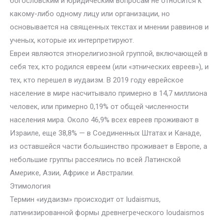
богословским и юридическим вопросам не относится к
какому-либо одному лицу или организации, но
основывается на священных текстах и мнении раввинов и
ученых, которые их интерпретируют.
Евреи являются этнорелигиозной группой, включающей в
себя тех, кто родился евреем (или «этнических евреев»), и
тех, кто перешел в иудаизм. В 2019 году еврейское
население в мире насчитывало примерно в 14,7 миллиона
человек, или примерно 0,19% от общей численности
населения мира. Около 46,9% всех евреев проживают в
Израиле, еще 38,8% — в Соединенных Штатах и Канаде,
из оставшейся части большинство проживает в Европе, а
небольшие группы рассеялись по всей Латинской
Америке, Азии, Африке и Австралии.
Этимология
Термин «иудаизм» происходит от Iudaismus,
латинизированной формы древнегреческого Ioudaismos