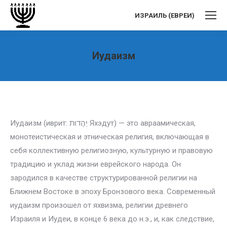
ИЗРАИЛЬ (ЕВРЕИ)
Иудаизм
Вы здесь:
Иудаизм (иврит: יַהֲדוּת Яхэдут) — это авраамическая,
монотеистическая и этническая религия, включающая в
себя коллективную религиозную, культурную и правовую
традицию и уклад жизни еврейского народа. Он
зародился в качестве структурированной религии на
Ближнем Востоке в эпоху Бронзового века. Современный
иудаизм произошел от яхвизма, религии древнего
Израиля и Иудеи, в конце 6 века до н.э., и, как следствие,