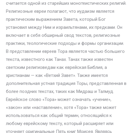
считается одной из старейших монотеистических религий.
Религиозные евреи полагают, что иудаизм является
практическим выражением Завета, который Бог
установил между Ним и израильтянами, их предками. Он
включает в себя обширный свод текстов, религиозные
практики, теологические подходы и формы организации.
В представлении евреев Тора является частью большего
текста, известного как Танах. Танах также известен
светским религиоведам как еврейская Библия, а
христианам — как «Ветхий Завет». Также имеется
дополнительная устная традиция Торы, представленная в
более поздних текстах, таких как Мидраш и Талмуд.
Еврейское слово «Тора» может означать «учение»,
«закон» или «наставление», хотя «Тора» также может
использоваться как общий термин, относящийся к
любому еврейскому тексту, который расширяет или
уточняет оригинальные Пять книг Моисея. Являясь