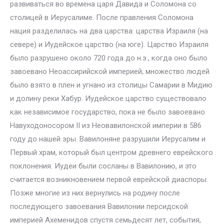
развиваться во времена царя Давида и Соломона со
столицей в Иерусалиме. После правления Соломона
нация разделилась на два царства: царства Израиля (на
севере) и Иудейское царство (на юге). Царство Израиля
было разрушено около 720 года до н.э., когда оно было
завоевано Неоассирийской империей; множество людей
было взято в плен и угнано из столицы Самарии в Мидию
и долину реки Хабур. Иудейское царство существовало
как независимое государство, пока не было завоевано
Навуходоносором II из Неовавилонской империи в 586
году до нашей эры. Вавилоняне разрушили Иерусалим и
Первый храм, который был центром древнего еврейского
поклонения. Иудеи были сосланы в Вавилонию, и это
считается возникновением первой еврейской диаспоры.
Позже многие из них вернулись на родину после
последующего завоевания Вавилонии персидской
империей Ахеменидов спустя семьдесят лет, события,