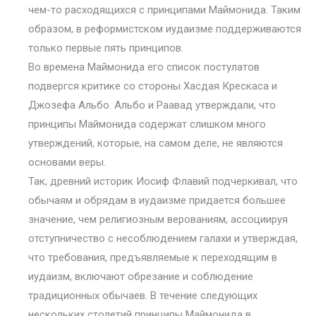
чем-то расходящихся с принципами Маймонида. Таким
образом, в реформистском иудаизме поддерживаются
только первые пять принципов.
Во времена Маймонида его список постулатов
подвергся критике со стороны Хасдая Крескаса и
Джозефа Альбо. Альбо и Раавад утверждали, что
принципы Маймонида содержат слишком много
утверждений, которые, на самом деле, не являются
основами веры.
Так, древний историк Иосиф Флавий подчеркивал, что
обычаям и обрядам в иудаизме придается большее
значение, чем религиозным верованиям, ассоциируя
отступничество с несоблюдением галахи и утверждая,
что требования, предъявляемые к переходящим в
иудаизм, включают обрезание и соблюдение
традиционных обычаев. В течение следующих
нескольких столетий принципы Маймонида в