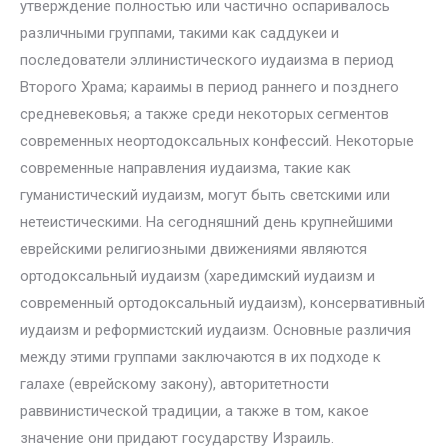
утверждение полностью или частично оспаривалось
различными группами, такими как саддукеи и
последователи эллинистического иудаизма в период
Второго Храма; караимы в период раннего и позднего
средневековья; а также среди некоторых сегментов
современных неортодоксальных конфессий. Некоторые
современные направления иудаизма, такие как
гуманистический иудаизм, могут быть светскими или
нетеистическими. На сегодняшний день крупнейшими
еврейскими религиозными движениями являются
ортодоксальный иудаизм (харедимский иудаизм и
современный ортодоксальный иудаизм), консервативный
иудаизм и реформистский иудаизм. Основные различия
между этими группами заключаются в их подходе к
галахе (еврейскому закону), авторитетности
раввинистической традиции, а также в том, какое
значение они придают государству Израиль.