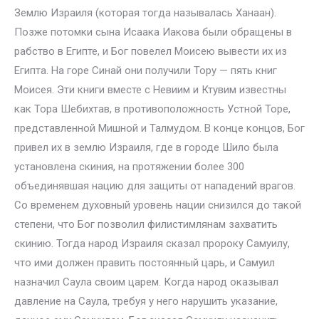
Землю Израиля (которая тогда называлась Ханаан).
Позже потомки сына Исаака Иакова были обращены в
рабство в Египте, и Бог повелел Моисею вывести их из
Египта. На горе Синай они получили Тору — пять книг
Моисея. Эти книги вместе с Невиим и Ктувим известны
как Тора Шебихтав, в противоположность Устной Торе,
представленной Мишной и Талмудом. В конце концов, Бог
привел их в землю Израиля, где в городе Шило была
установлена скиния, на протяжении более 300
объединявшая нацию для защиты от нападений врагов.
Со временем духовный уровень нации снизился до такой
степени, что Бог позволил филистимлянам захватить
скинию. Тогда народ Израиля сказал пророку Самуилу,
что ими должен править постоянный царь, и Самуил
назначил Саула своим царем. Когда народ оказывал
давление на Саула, требуя у него нарушить указание,