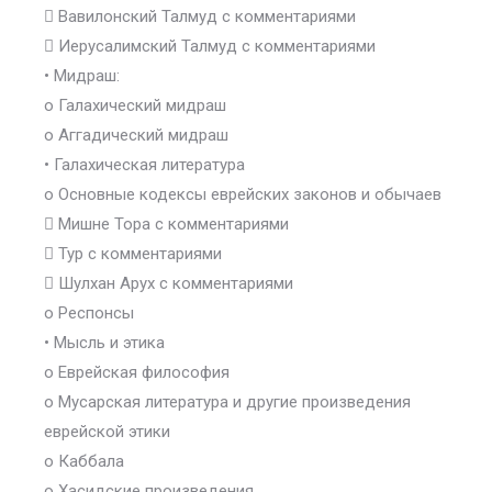
 Вавилонский Талмуд с комментариями
 Иерусалимский Талмуд с комментариями
• Мидраш:
o Галахический мидраш
o Аггадический мидраш
• Галахическая литература
o Основные кодексы еврейских законов и обычаев
 Мишне Тора с комментариями
 Тур с комментариями
 Шулхан Арух с комментариями
o Респонсы
• Мысль и этика
o Еврейская философия
o Мусарская литература и другие произведения
еврейской этики
o Каббала
o Хасидские произведения