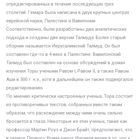
отредактированных в течение последующих трех
столетий. Гемара была написана в двух крупных центрах
еврейской науки, Палестине и Вавилонии.
Соответственно, были разработаны два аналитических
подхода и созданы две версии Талмуда. Более старый
сборник называется Иерусалимский Талмуд. Он был
составлен где-то в 4 веке в Палестине. Вавилонский
Талмуд был составлен на основе обсуждений в домах
изучения Торы учеными Равом I, Равом II, а также Равом
Аши в 500 г. н.э., хотя в дальнейшем он также подвергался
редактированию.
По мнению критически настроенных ученых, Тора состоит
из противоречивых текстов, собранных вместе таким
образом, что расхождение между ними очень сильно
бросается в глаза. Некоторые из этих ученых, такие как
профессор Мартин Роуз и Джон Брайт, предполагают, что
в период Первого Храма народ Израиля верил в то, что у