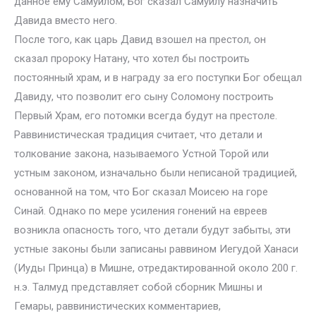
данное ему Самуилом, Бог сказал Самуилу назначить
Давида вместо него.
После того, как царь Давид взошел на престол, он
сказал пророку Натану, что хотел бы построить
постоянный храм, и в награду за его поступки Бог обещал
Давиду, что позволит его сыну Соломону построить
Первый Храм, его потомки всегда будут на престоле.
Раввинистическая традиция считает, что детали и
толкование закона, называемого Устной Торой или
устным законом, изначально были неписаной традицией,
основанной на том, что Бог сказал Моисею на горе
Синай. Однако по мере усиления гонений на евреев
возникла опасность того, что детали будут забыты, эти
устные законы были записаны раввином Иегудой Ханаси
(Иуды Принца) в Мишне, отредактированной около 200 г.
н.э. Талмуд представляет собой сборник Мишны и
Гемары, раввинистических комментариев,