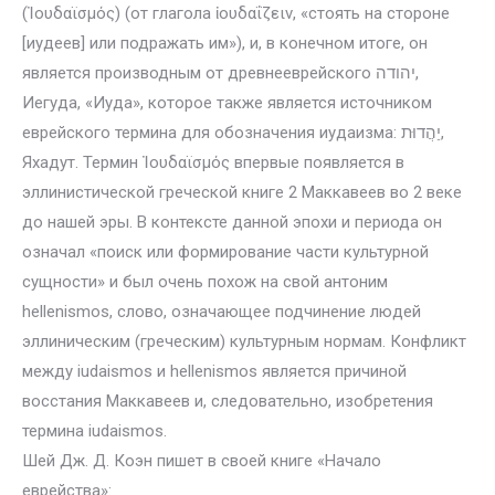
(Ἰουδαϊσμός) (от глагола ἰουδαΐζειν, «стоять на стороне
[иудеев] или подражать им»), и, в конечном итоге, он
является производным от древнееврейского יהודה,
Иегуда, «Иуда», которое также является источником
еврейского термина для обозначения иудаизма: יַהֲדוּת,
Яхадут. Термин Ἰουδαϊσμός впервые появляется в
эллинистической греческой книге 2 Маккавеев во 2 веке
до нашей эры. В контексте данной эпохи и периода он
означал «поиск или формирование части культурной
сущности» и был очень похож на свой антоним
hellenismos, слово, означающее подчинение людей
эллиническим (греческим) культурным нормам. Конфликт
между iudaismos и hellenismos является причиной
восстания Маккавеев и, следовательно, изобретения
термина iudaismos.
Шей Дж. Д. Коэн пишет в своей книге «Начало
еврейства»: