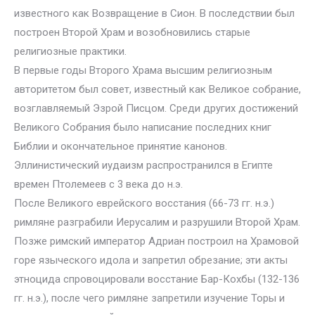
известного как Возвращение в Сион. В последствии был
построен Второй Храм и возобновились старые
религиозные практики.
В первые годы Второго Храма высшим религиозным
авторитетом был совет, известный как Великое собрание,
возглавляемый Эзрой Писцом. Среди других достижений
Великого Собрания было написание последних книг
Библии и окончательное принятие канонов.
Эллинистический иудаизм распространился в Египте
времен Птолемеев с 3 века до н.э.
После Великого еврейского восстания (66-73 гг. н.э.)
римляне разграбили Иерусалим и разрушили Второй Храм.
Позже римский император Адриан построил на Храмовой
горе языческого идола и запретил обрезание; эти акты
этноцида спровоцировали восстание Бар-Кохбы (132-136
гг. н.э.), после чего римляне запретили изучение Торы и