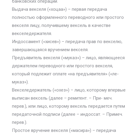
банковских операций.
Выдача векселя («хоцаа») – первая передача
полностью оформленного переводного или простого
векселя лицу, получившему вексель в качестве
векселедержателя.
Индоссамент («хисев») – передача прав по векселю,
завершающаяся вручением векселя.
Предъявитель векселя («муказ») – лицо, являющееся
держателем переводного или простого векселя,
который подлежит оплате «на предъявителя» («ле-
муказ»).
Векселедержатель («охез») – лицо, которому впервые
выписан вексель (далее – ремитент. – При- меч.
перев.), или лицо, которому вексель передается путем
передаточной подписи (далее – индоссат. – Примеч.
перев.).
Простое вручение векселя («масира») – передача