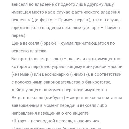
векселя во владение от одного лица другому лицу,
имеющая место как в случае фактического владения
векселем (де-факто. – Примеч. пере в.), так и в случае
юридического владения векселем (де-юре. – Примеч.
перев.).
Цена векселя («эрех») – сумма причитающегося по
векселю платежа.
Банкрот («пошет регель») – включая лицо, имущество
которого передано управляющему конкурсной массой
(«нээман») или цессионарию («нимхэ»), в соответствии
с положениями законодательства о банкротстве,
действующего на момент передачи имущества
Акцепт векселя («кибуль») – акцепт векселя считается
завершенным в момент передачи векселя либо
направления извещения о его акцепте.
«Штар» – переводной вексель, включая чек.
«Тувана» – включает в себя иск, в том числе