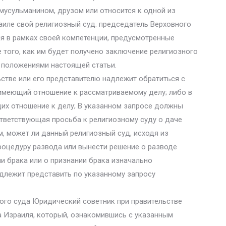
, мусульманином, друзом или относится к одной из
раиле свой религиозный суд. председатель Верховного
я в рамках своей компетенции, предусмотренные
е того, как им будет получено заключение религиозного
е положениями настоящей статьи.
стве или его представителю надлежит обратиться с
имеющий отношение к рассматриваемому делу; либо в
их отношение к делу; В указанном запросе должны
тветствующая просьба к религиозному суду о даче
м, может ли данный религиозный суд, исходя из
роцедуру развода или вынести решение о разводе
ии брака или о признании брака изначально
адлежит представить по указанному запросу
ного суда Юридический советник при правительстве
 Израиля, который, ознакомившись с указанным