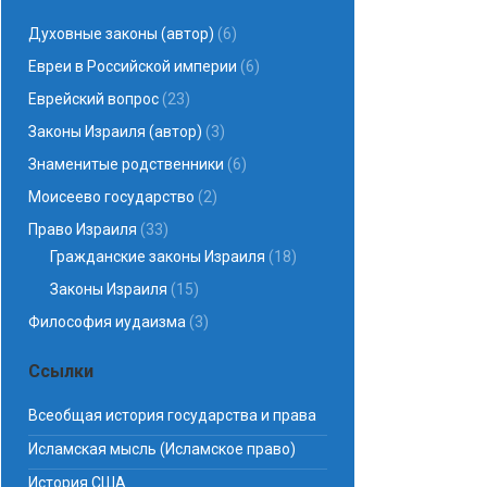
Духовные законы (автор)
(6)
Евреи в Российской империи
(6)
Еврейский вопрос
(23)
Законы Израиля (автор)
(3)
Знаменитые родственники
(6)
Моисеево государство
(2)
Право Израиля
(33)
Гражданские законы Израиля
(18)
Законы Израиля
(15)
Философия иудаизма
(3)
Ссылки
Всеобщая история государства и права
Исламская мысль (Исламское право)
История США