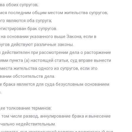
ва обоих супругов;
емся последним общим местом жительства супругов;
го являются оба супруга;
егистрирован брак супругов.
 на основании указанного выше Закона, если в
ругов действуют различные законы.
бы действителен при рассмотрении дела о расторжение
иями пункта (а) настоящей статьи, суд вправе вынести
места жительства одного из супругов, если это
вании обстоятельств дела.
ие брака является для суда безусловным основанием
.
ее толкование терминов:
в том числе развод, аннулирование брака и вынесение
ачально недействительным.