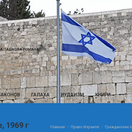
КА ПАШКОВА РОМАНА
ЗАКОНОВ
ГАЛАХА
ИУДАИЗМ
КНИГИ
, 1969 г
Вы здесь:
Главная
Право Израиля
Гражданские 