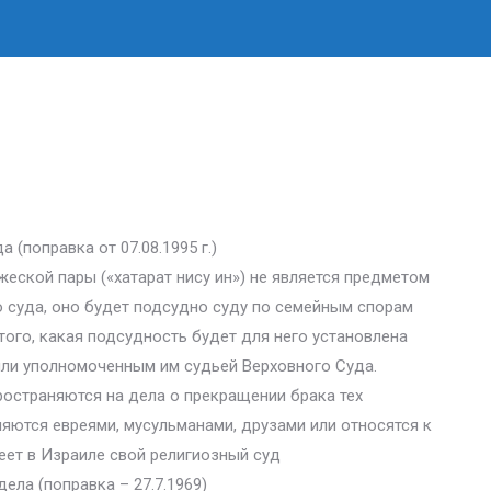
(поправка от 07.08.1995 г.)
ужеской пары («хатарат нису ин») не является предметом
 суда, оно будет подсудно суду по семейным спорам
того, какая подсудность будет для него установлена
ли уполномоченным им судьей Верховного Суда.
ространяются на дела о прекращении брака тех
ляются евреями, мусульманами, друзами или относятся к
меет в Израиле свой религиозный суд
ела (поправка – 27.7.1969)