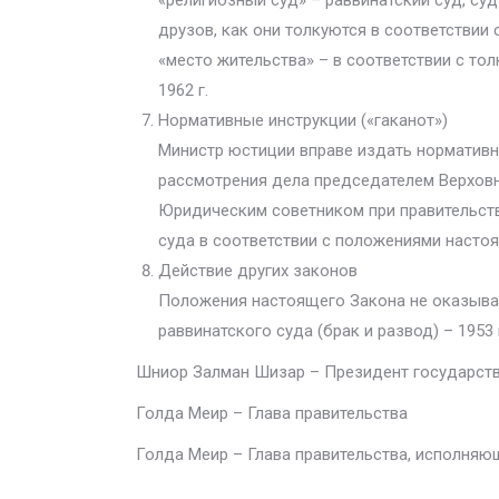
«религиозный суд» – раввинатский суд, суд
друзов, как они толкуются в соответствии 
«место жительства» – в соответствии с тол
1962 г.
Нормативные инструкции («гаканот»)
Министр юстиции вправе издать нормативн
рассмотрения дела председателем Верховн
Юридическим советником при правительств
суда в соответствии с положениями насто
Действие других законов
Положения настоящего Закона не оказываю
раввинатского суда (брак и развод) – 1953 
Шниор Залман Шизар – Президент государст
Голда Меир – Глава правительства
Голда Меир – Глава правительства, исполня