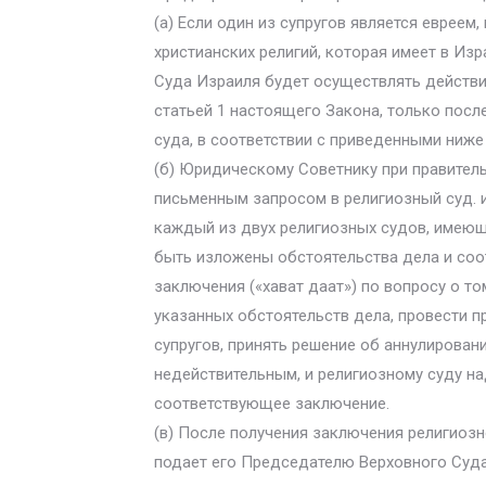
(а) Если один из супругов является евреем
христианских религий, которая имеет в Из
Суда Израиля будет осуществлять действи
статьей 1 настоящего Закона, только посл
суда, в соответствии с приведенными ниж
(б) Юридическому Советнику при правитель
письменным запросом в религиозный суд. 
каждый из двух религиозных судов, имеющ
быть изложены обстоятельства дела и соо
заключения («хават даат») по вопросу о то
указанных обстоятельств дела, провести п
супругов, принять решение об аннулирован
недействительным, и религиозному суду н
соответствующее заключение.
(в) После получения заключения религиоз
подает его Председателю Верховного Суда