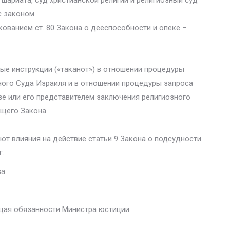
 шариата, суд христианской религии и религиозный суд
с законом.
кованием ст. 80 Закона о дееспособности и опеке –
ые инструкции («таканот») в отношении процедуры
ого Суда Израиля и в отношении процедуры запроса
е или его представителем заключения религиозного
ящего Закона.
т влияния на действие статьи 9 Закона о подсудности
г.
ва
ющая обязанности Министра юстиции