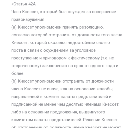
«Статья 42А
Член Кнессет, который был осужден за совершение
правонарушения
(a) Кнессет уполномочен принять резолюцию,
согласно которой отстранить от должности того члена
Кнессет, который оказался недостойным своего
поста в связи с осуждением за уголовное
преступление и приговором к фактическому (т.е. не
отсроченному) заключению на срок от одного года и
более.
(b) Кнессет уполномочен отстранить от должности
члена Кнессет не иначе, как на основании жалобы,
направленной в комитет палаты представителей и
подписанной не менее чем десятью членами Кнессет,
либо на основании предложения, выдвинутого
комитетом палаты представителей. Решение Кнессет
об отстранении от должности члена Кнессет не может