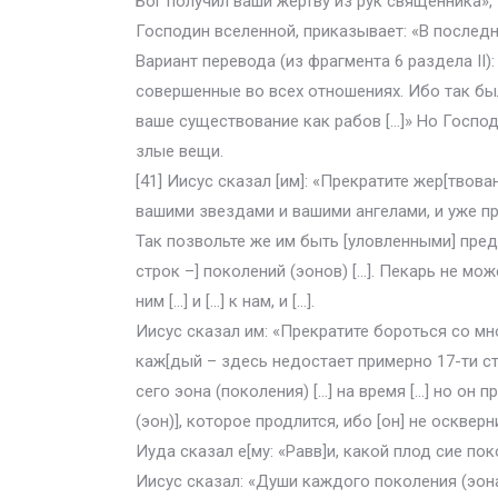
Бог получил ваши жертву из рук священника»,
Господин вселенной, приказывает: «В последн
Вариант перевода (из фрагмента 6 раздела II):
совершенные во всех отношениях. Ибо так бы
ваше существование как рабов […]» Но Господ
злые вещи.
[41] Иисус сказал [им]: «Прекратите жер[твован
вашими звездами и вашими ангелами, и уже п
Так позвольте же им быть [уловленными] пред 
строк –] поколений (эонов) […]. Пекарь не може
ним […] и […] к нам, и […].
Иисус сказал им: «Прекратите бороться со мно
каж[дый – здесь недостает примерно 17-ти стро
сего эона (поколения) […] на время […] но он 
(эон)], которое продлится, ибо [он] не оскверн
Иуда сказал е[му: «Равв]и, какой плод сие по
Иисус сказал: «Души каждого поколения (эона