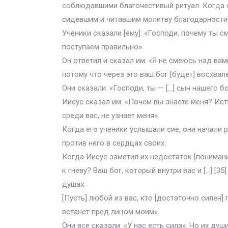
соблюдавшими благочестивый ритуал. Когда о
сидевшим и читавшим молитву благодарности з
Ученики сказали [ему]: «Господи, почему ты
поступаем правильно».
Он ответил и сказал им: «Я не смеюсь над вам
потому что через это ваш бог [будет] восхвале
Они сказали: «Господи, ты — […] сын нашего бо
Иисус сказал им: «Почем вы знаете меня? Исти
среди вас, не узнает меня».
Когда его ученики услышали сие, они начали 
против него в сердцах своих.
Когда Иисус заметил их недостаток [понимани
к гневу? Ваш бог, который внутри вас и […] [35
душах.
[Пусть] любой из вас, кто [достаточно силен
встанет пред лицом моим».
Они все сказали: «У нас есть сила». Но их ду