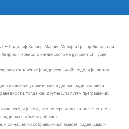
ь I — Родольф Кассер, Марвин Мейер и Грегор Вюрст, при
 Хедрик. Перевод с английского на русский: Д. Гусев.
кариоту в течение [предпасхальной] недели [и] за три
деса и великие удивительные деяния ради спасения
праведности, тогда как другие шли путем прегрешений,
мира сего, и [о том], что совершится в конце. Часто он
среди них в облике ребенка.
, и он нашел их собравшимися вместе, сидевшими и