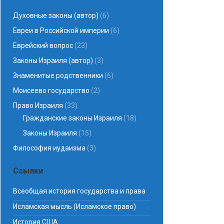
Духовные законы (автор)
(6)
Евреи в Российской империи
(6)
Еврейский вопрос
(23)
Законы Израиля (автор)
(3)
Знаменитые родственники
(6)
Моисеево государство
(2)
Право Израиля
(33)
Гражданские законы Израиля
(18)
Законы Израиля
(15)
Философия иудаизма
(3)
Ссылки
Всеобщая история государства и права
Исламская мысль (Исламское право)
История США