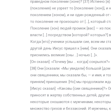
праведном поколении (эоне)? [37] Истинно [я]
(поколения) не узреет то [поколение (эон)], и
поколением (эоном), и ни один рожденный от 
то поколение не произошло от […], который ста
Поколение (эон) людей промеж [вас] — из поко
власти […] посредством [которой? которых?] в
Когда [его] ученики услышали сие, всем им ст
другой день Иисус пришел к [ним]. Они сказали
приснились великие [сны …] ночью […]».
[Он сказал]: «Почему [вы … когда] сокрылся?»
[38] Они [сказали: «Мы увидели] большой [дом
они священники, мы сказали бы, — и имя; и то
приняли] приношения. [Но] мы продолжали жда
[Иисус сказал]: «Каковы [сии священники]?» О
приносят в жертву собственных детей, другие —
некоторые сношаются с мужчинами; некоторы
множество грехов и беззаконий. И мужчины, ко