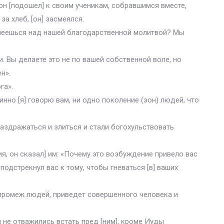
н [подошел] к своим ученикам, собравшимся вместе,
а хлеб, [он] засмеялся.
 смеешься над нашей благодарственной молитвой? Мы
и. Вы делаете это не по вашей собственной воле, но
н».
га».
нно [я] говорю вам, ни одно поколение (эон) людей, что
раздражаться и злиться и стали богохульствовать
я, он сказал] им: «Почему это возбуждение привело вас
] подстрекнул вас к тому, чтобы гневаться [в] ваших
] промеж людей, приведет совершенного человека и
ши не отважились встать пред [ним], кроме Иуды