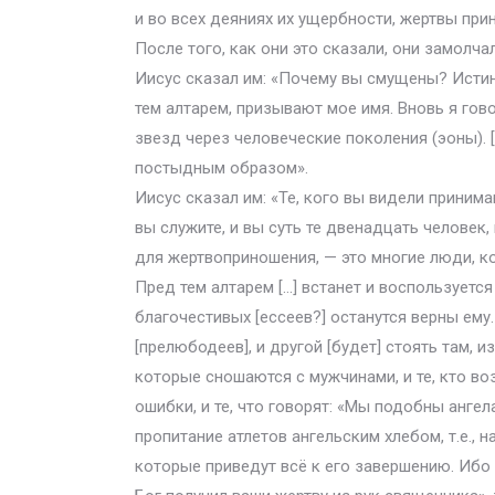
и во всех деяниях их ущербности, жертвы прин
После того, как они это сказали, они замолча
Иисус сказал им: «Почему вы смущены? Истин
тем алтарем, призывают мое имя. Вновь я гово
звезд через человеческие поколения (эоны). 
постыдным образом».
Иисус сказал им: «Те, кого вы видели приним
вы служите, и вы суть те двенадцать человек
для жертвоприношения, — это многие люди, ко
Пред тем алтарем […] встанет и воспользуетс
благочестивых [ессеев?] останутся верны ему.
[прелюбодеев], и другой [будет] стоять там, из
которые сношаются с мужчинами, и те, кто воз
ошибки, и те, что говорят: «Мы подобны ангел
пропитание атлетов ангельским хлебом, т.е., 
которые приведут всё к его завершению. Ибо