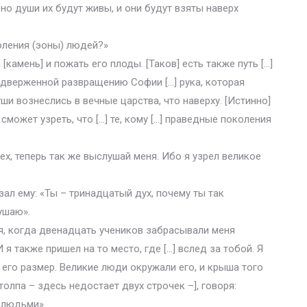
, но души их будут живы, и они будут взяты наверх
оления (эоны) людей?»
[камень] и пожать его плоды. [Таков] есть также путь […]
 подверженной развращению Софии […] рука, которая
ши вознеслись в вечные царства, что наверху. [Истинно]
ь сможет узреть, что […] те, кому […] праведные поколения
ех, теперь так же выслушай меня. Ибо я узрел великое
зал ему: «Ты – тринадцатый дух, почему ты так
ушаю».
бя, когда двенадцать учеников забрасывали меня
 я также пришел на то место, где […] вслед за тобой. Я
ь] его размер. Великие люди окружали его, и крыша того
толпа – здесь недостает двух строчек –], говоря:
и людьми».