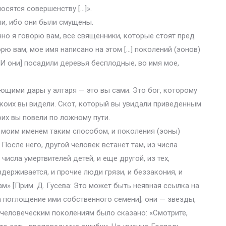
осятся совершенству […]».
ли, ибо они были смущены.
но я говорю вам, все священники, которые стоят пред
рю вам, мое имя написано на этом […] поколений (эонов)
[И они] посадили деревья бесплодные, во имя мое,
ающими дары у алтаря — это вы сами. Это бог, которому
, коих вы видели. Скот, который вы увидали приведенным
их вы повели по ложному пути.
я моим именем таким способом, и поколения (эоны)
 После него, другой человек встанет там, из числа
 числа умертвителей детей, и еще другой, из тех,
держивается, и прочие люди грязи, и беззакония, и
ам» [Прим. Д. Гусева: Это может быть неявная ссылка на
на поглощение ими собственного семени]; они — звезды,
 человеческим поколениям было сказано: «Смотрите,