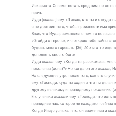
Искариота. Он смог встать пред ним, но он не 
прочь.
Иуда [сказал] ему: «Я знаю, кто ты и откуда 
я не достоин того, чтобы произнести имя при
Зная, что Иуда размышлял о чем-то возвышен
«Отойди от прочих, и я открою тебе тайны это
будешь много горевать. [36] Ибо кто-то еще 
дополнять своего бога».
Иуда сказал ему: «Когда ты расскажешь мне с
поколения (эона)?» Но когда он это сказал, И
На следующее утро после того, как это случил
ему: «Господи, куда ты ходил и что ты делал, 
другому великому и праведному поколению (э
Его ученики сказали ему: «Господи, что есть 
праведнее нас, которое не находится сейчас в
Когда Иисус услыхал это, он засмеялся и ска