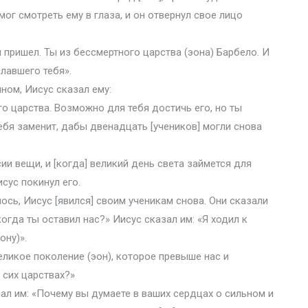
мог смотреть ему в глаза, и он отвернул свое лицо
ты пришел. Ты из бессмертного царства (эона) Барбело. И
славшего тебя».
ном, Иисус сказал ему:
го царства. Возможно для тебя достичь его, но ты
тебя заменит, дабы двенадцать [учеников] могли снова
ии вещи, и [когда] великий день света займется для
исус покинул его.
ось, Иисус [явился] своим ученикам снова. Они сказали
когда ты оставил нас?» Иисус сказал им: «Я ходил к
ону)».
великое поколение (эон), которое превыше нас и
 сих царствах?»
зал им: «Почему вы думаете в ваших сердцах о сильном и