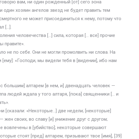
 говорю вам, ни один рожденный [от] сего эона
 ни один хозяин ангелов звезд не будет править тем
смертного не может присоединиться к нему, потому что
л […].
ления человечества […] сила, которая [… все] прочие
ы правите».
ало не по себе. Они не могли промолвить ни слова. На
 [ему]: «Господи, мы видели тебя в [видении], ибо нам
 с большим] алтарем [в нем, и] двенадцать человек —
лпа людей ждала у того алтаря, [пока] священники [… и
ть».
ни [сказали: «Некоторые…] две недели; [некоторые]
 жен своих, во славу [и] унижение друг с другом;
е вовлечены в [убийство]; некоторые совершают
торые стоят [пред] алтарем, призывают твое [имя], [39]