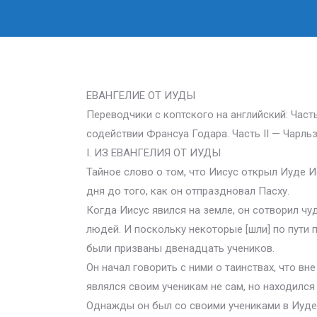
ЕВАНГЕЛИЕ ОТ ИУДЫ
Переводчики с коптского на английский: Част
содействии Франсуа Годара. Часть II — Чарльз
I. ИЗ ЕВАНГЕЛИЯ ОТ ИУДЫ
Тайное слово о том, что Иисус открыл Иуде Ис
дня до того, как он отпраздновал Пасху.
Когда Иисус явился на земле, он сотворил чу
людей. И поскольку некоторые [шли] по пути 
были призваны двенадцать учеников.
Он начал говорить с ними о таинствах, что вне 
являлся своим ученикам не сам, но находился 
Однажды он был со своими учениками в Иудее