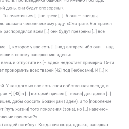
 то есть, проповедника ошибки. Но именно Господь,
ий день, они будут опозорены».
 …Ты очистишься […] во грехе […]. А они — звезды,
ло сказано человеческому роду: «Смотрите, Бог принял
ь распорядился всем […] они будут презрены […] все
ие …], которое у вас есть […] над алтарем, ибо они — над
ришли к своему завершению здесь».
вами, и отпустите их [– здесь недостает примерно 15-ти
т прокормить всех тварей [42] под [небесами]. И […] к
й. У каждого из вас есть своя собственная звезда, и
к –] [43] в […] который пришел [… весна] для древа […]
пришел, дабы оросить Божий рай (Эдем), и то [поколение
ит [путь жизни] того поколения (эона), но […] навечно».
коление приносит?»
) людей погибнут. Когда сии люди, однако, завершат