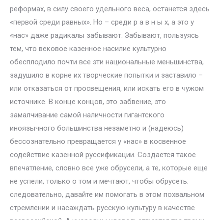
реформах, в силу своего удельного веса, останется здесь
«первой среди равных». Но – среди р а в н ы х, а это у
«нас» даже радикалы забывают. Забывают, пользуясь
тем, что вековое казенное насилие культурно
обесплодило почти все эти национальные меньшинства,
задушило в корне их творческие попытки и заставило –
или отказаться от просвещения, или искать его в чужом
источнике. В конце концов, это забвение, это
замалчивание самой наличности гигантского
иноязычного большинства незаметно и (надеюсь)
бессознательно превращается у «нас» в косвенное
содействие казенной руссификации. Создается такое
впечатление, словно все уже обрусели, а те, которые еще
не успели, только о том и мечтают, чтобы обрусеть:
следовательно, давайте им помогать в этом похвальном
стремлении и насаждать русскую культуру в качестве