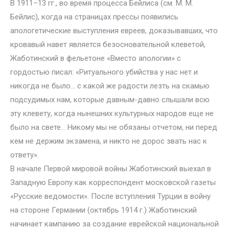
В 1911–13 гг., во время процесса Бейлиса (см. М. М.
Бейлис), когда на страницах прессы появились
апологетические выступления евреев, доказывавших, что
кровавый навет является безосновательной клеветой,
Жаботинский в фельетоне «Вместо апологии» с
гордостью писал: «Ритуального убийства у нас нет и
никогда не было… с какой же радости лезть на скамью
подсудимых нам, которые давным-давно слышали всю
эту клевету, когда нынешних культурных народов еще не
было на свете… Никому мы не обязаны отчетом, ни перед
кем не держим экзамена, и никто не дорос звать нас к
ответу».
В начале Первой мировой войны Жаботинский выехал в
Западную Европу как корреспондент московской газеты
«Русские ведомости». После вступления Турции в войну
на стороне Германии (октябрь 1914 г.) Жаботинский
начинает кампанию за создание еврейской национальной