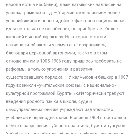
народа есть в изобилии), даже латышских надписей на
улицах, трамваях и т.д. – У армян «под влиянием новых
условий жизни и новых идейных факторов национальная
идея не только не ослабевает, но приобретает более
широкий и ясный характер». Некоторые остатки
национальной школы у армян еще сохранились,
благодаря церковной автономии, так что в этом
отношении им в 1905-1906 году пришлось требовать не
реформы, а только упрочения и развития
существовавшего порядка. – У калмыков и башкир в 1907
году возникли «учительские союзы» с национально-
культурной программой. Буряты «категорически требуют
введения родного языка в школе, суде и
самоуправлении»: они же учреждают издательство
учебников и переводных книг. В апреле 1904 г. состоялся
в Чите с разрешения губернатора съезд бурят и тунгусов
Забайкалья, выработавший проект реформы управления