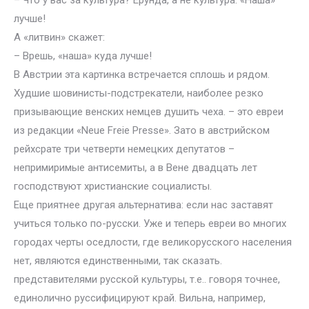
– Что у вас за культура? Ерунда, а не культура. «Наша»
лучше!
А «литвин» скажет:
– Врешь, «наша» куда лучше!
В Австрии эта картинка встречается сплошь и рядом.
Худшие шовинисты-подстрекатели, наиболее резко
призывающие венских немцев душить чеха. – это евреи
из редакции «Neue Freie Presse». Зато в австрийском
рейхсрате три четверти немецких депутатов –
непримиримые антисемиты, а в Вене двадцать лет
господствуют христианские социалисты.
Еще приятнее другая альтернатива: если нас заставят
учиться только по-русски. Уже и теперь евреи во многих
городах черты оседлости, где великорусского населения
нет, являются единственными, так сказать.
представителями русской культуры, т.е.. говоря точнее,
единолично руссифицируют край. Вильна, например,